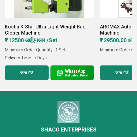
Kosha K-Star Ultra Light Weight Bag
AROMAX Automat
Closer Machine
Machine
₹ 12500 आईएनआर /Set
₹ 29500.00 आई
Minimum Order Quantity : 1 Set
Minimum Order Quan
Delivery Time : 7 Days
WhatsApp
जांच भेजें
जांच भेजें
Get Latest Price
SHACO ENTERPRISES