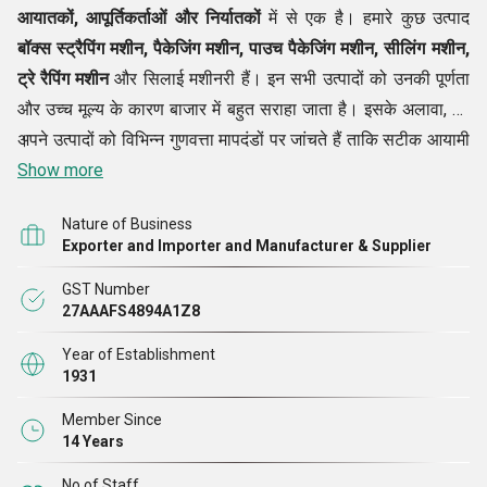
आयातकों, आपूर्तिकर्ताओं और निर्यातकों
में से एक है। हमारे कुछ उत्पाद
बॉक्स स्ट्रैपिंग मशीन, पैकेजिंग मशीन, पाउच पैकेजिंग मशीन,
सीलिंग मशीन,
ट्रे रैपिंग मशीन
और सिलाई मशीनरी हैं। इन सभी उत्पादों को उनकी पूर्णता
और उच्च मूल्य के कारण बाजार में बहुत सराहा जाता है। इसके अलावा, हम
अपने उत्पादों को विभिन्न गुणवत्ता मापदंडों पर जांचते हैं ताकि सटीक आयामी
।
फ़िनिश, भार झेलने की ताकत और लंबे समय तक उपयोग करने की अवधि के
Show more
संदर्भ में उनके दोषरहित गुणों को सुनिश्चित किया जा सके। इसके अलावा,
Nature of Business
हमारे उत्पाद अंतर्राष्ट्रीय गुणवत्ता मानकों के तकनीकी विनिर्देश के अनुसार
Exporter and Importer and Manufacturer & Supplier
बनाए जाते हैं जो ग्राहकों की विभिन्न आवश्यकताओं के अनुरूप होते हैं।
GST Number
सबसे महत्वपूर्ण बात यह है कि हम ग्राहकों की आवश्यकता के अनुसार
27AAAFS4894A1Z8
अनुकूलित उत्पाद जैसे
कन्वेयर और वैक्यूम पैकिंग उपकरण
भी प्रदान करते
हैं।
Year of Establishment
1931
वर्ष
1931
में स्थापित, हम उद्योग की जड़ों में एक मजबूत छाप छोड़ने के लिए
Member Since
14 Years
अपने स्मार्ट काम को जारी रखे हुए हैं। अपनी अंदरूनी कहानी को संक्षिप्त
करने के लिए, हमने अपने परिसर में वेयरहाउसिंग और पैकेजिंग के असेंबल विंग
No of Staff