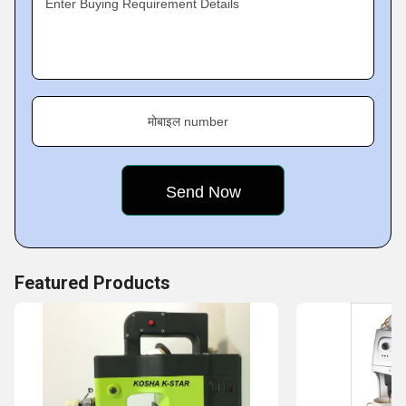
Enter Buying Requirement Details
manufacturer which indicates the immaculate quality and
credibility of our products.
Fact Sheet :
मोबाइल number
Product Range :
Featured Products