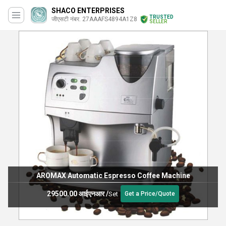
SHACO ENTERPRISES
TRUSTED
जीएसटी नंबर. 27AAAFS4894A1Z8
SELLER
AROMAX Automatic Espresso Coffee Machine
29500.00 आईएनआर
/
Set
Get a Price/Quote